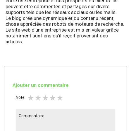
entre une entreprise et ses prospects ou clients. Ils
peuvent être commentés et partagés sur divers
supports tels que les réseaux sociaux ou les mails.
Le blog crée une dynamique et du contenu récent,
chose appréciée des robots de moteurs de recherche.
Le site web d'une entreprise est mis en valeur grâce
notamment aux liens qu'il reçoit provenant des
articles.
Ajouter un commentaire
star_rate
star_rate
star_rate
star_rate
star_rate
star_rate
Note
Commentaire