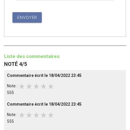
Liste des commentaires
NOTÉ 4/5
Commentaire écrit le 18/04/2022 23:45
star_rate
star_rate
star_rate
star_rate
star_rate
Note :
555
Commentaire écrit le 18/04/2022 23:45
star_rate
star_rate
star_rate
star_rate
star_rate
Note :
555