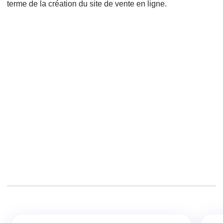
terme de la création du site de vente en ligne.
Cms,
Refonte,
Wordpress,
Adwords,
Création de sites internet,
Projet web,
Création de site web,
Google AdWords,
Responsive design,
Ergonomie,
Créer un site,
Nom de domaine,
Payant,
Mon site,
Drupal,
Prestashop