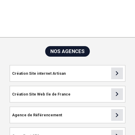
hef de projet, agence création de site web, agence création de
site internet, concepteur de site web
NOS AGENCES
chevron_right
Création Site internet Artisan
chevron_right
Création Site Web Ile de France
chevron_right
Agence de Référencement