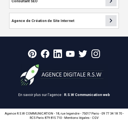
chevron_right
Consultant SEO
chevron_right
Agence de Création de Site Internet
En savoir plus sur l'agence :
R.S.W Communication web
Agence R.S.W COMMUNICATION - 18, rue legendre - 75017 Paris - 09 77 34 18 70 -
RCS Paris 879 815 710 -
Mentions légales
-
CGV