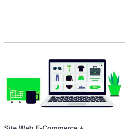
Solutions web,
Créer un site internet,
Son site internet,
Nos réalisations,
Conception de site Web,
Web-marketing
Site Web E-Commerce +