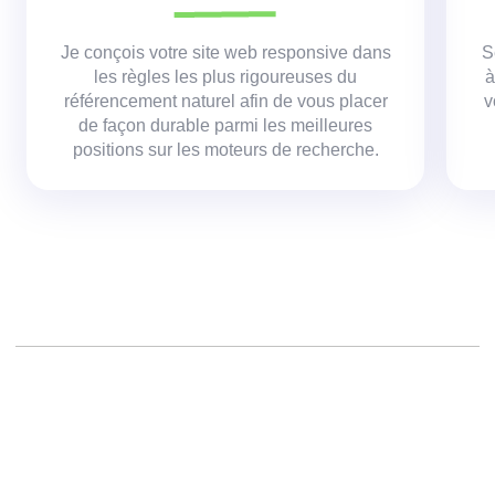
Je conçois votre site web responsive dans
S
les règles les plus rigoureuses du
à
référencement naturel afin de vous placer
v
de façon durable parmi les meilleures
positions sur les moteurs de recherche.
Créer un site web,
Réalisation d un site,
Agence création site,
Projets web,
Concepteur de site Web,
Freelance,
Agences web, c