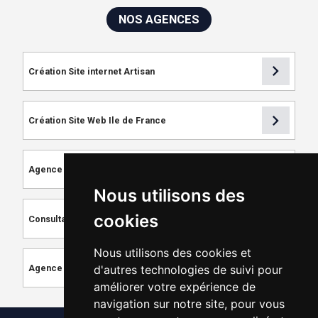
NOS AGENCES
chevron_right
Création Site internet Artisan
chevron_right
Création Site Web Ile de France
chevron_right
Agence de Référencement
Nous utilisons des
chevron_right
cookies
Consultant SEO
Nous utilisons des cookies et
chevron_right
Agence de Création de Site Internet
d'autres technologies de suivi pour
améliorer votre expérience de
navigation sur notre site, pour vous