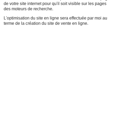
de votre site internet pour qu'il soit visible sur les pages
des moteurs de recherche.
L'optimisation du site en ligne sera effectuée par moi au
terme de la création du site de vente en ligne.
Cms,
Refonte,
Wordpress,
Adwords,
Création de sites internet,
Projet web,
Création de site web,
Google AdWords,
Responsive design,
Ergonomie,
Créer un site,
Nom de domaine,
Payant,
Mon site,
Drupal,
Prestashop