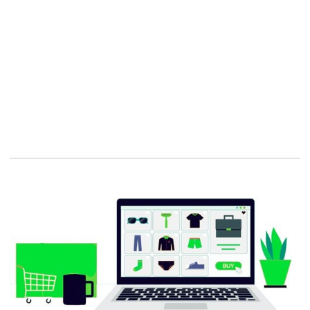
Conception de sites,
Expérience utilisateur
Joomla,
Solutions web,
Créer un site internet,
Son site internet,
Nos réalisations,
Conception de site Web,
Web-marketing