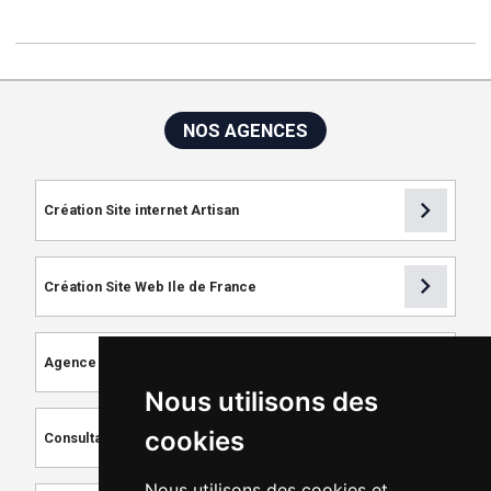
NOS AGENCES
chevron_right
Création Site internet Artisan
chevron_right
Création Site Web Ile de France
chevron_right
Agence de Référencement
Nous utilisons des
chevron_right
cookies
Consultant SEO
Nous utilisons des cookies et