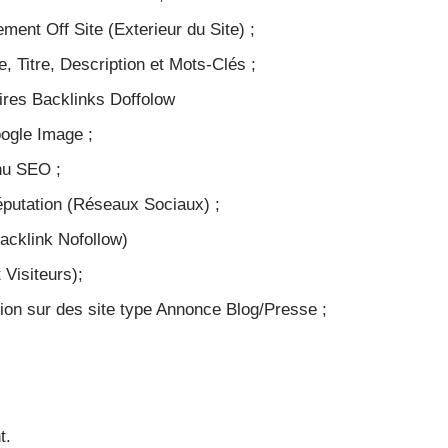
ment Off Site (Exterieur du Site) ;
, Titre, Description et Mots-Clés ;
aires Backlinks Doffolow
oogle Image ;
nu SEO ;
putation (Réseaux Sociaux) ;
Backlink Nofollow)
t Visiteurs);
tion sur des site type Annonce Blog/Presse ;
t.