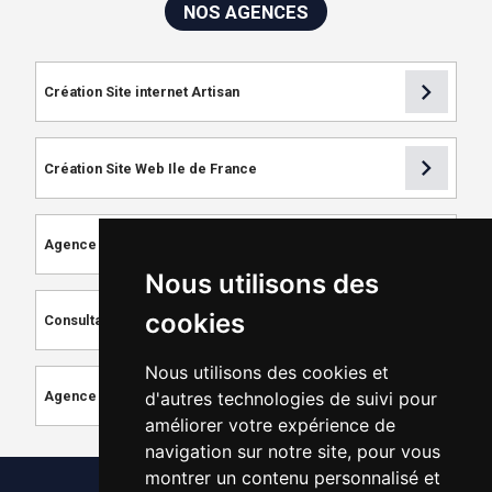
NOS AGENCES
chevron_right
Création Site internet Artisan
chevron_right
Création Site Web Ile de France
chevron_right
Agence de Référencement
Nous utilisons des
chevron_right
cookies
Consultant SEO
Nous utilisons des cookies et
chevron_right
d'autres technologies de suivi pour
Agence de Création de Site Internet
améliorer votre expérience de
navigation sur notre site, pour vous
montrer un contenu personnalisé et