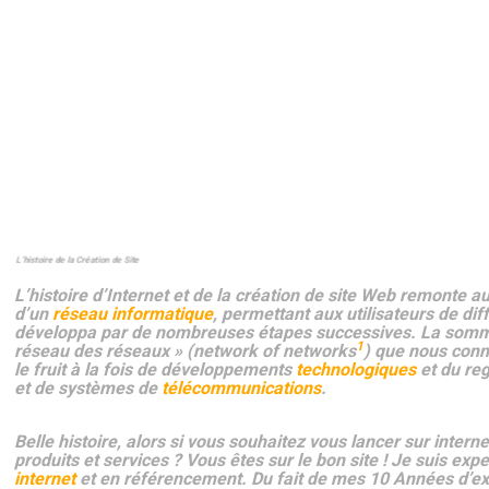
Créer un site web,
Réalisation d un site,
Agence création site,
Projets web,
Concepteur de site Web,
Freelance,
Agences web, c
hef de projet, agence création de site web, agence création de
site internet, concepteur de site web
L’histoire de la Création de Site
L’
histoire d’Internet
et de la création de site Web remonte 
d’un
réseau informatique
,
permettant aux utilisateurs de di
développa par de nombreuses étapes successives. La somm
1
réseau des réseaux » (
network of networks
) que nous conn
le fruit à la fois de développements
technologiques
et du re
et de systèmes de
télécommunications
.
Belle histoire, alors si vous souhaitez vous lancer sur inter
produits et services ? Vous êtes sur le bon site !
Je suis expe
internet
et en référencement. Du fait de mes 10 Années d’ex