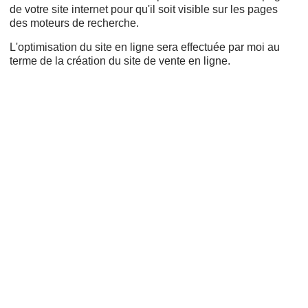
de votre site internet pour qu'il soit visible sur les pages
des moteurs de recherche.
L'optimisation du site en ligne sera effectuée par moi au
terme de la création du site de vente en ligne.
Cms,
Refonte,
Wordpress,
Adwords,
Création de sites internet,
Projet web,
Création de site web,
Google AdWords,
Responsive design,
Ergonomie,
Créer un site,
Nom de domaine,
Payant,
Mon site,
Drupal,
Prestashop