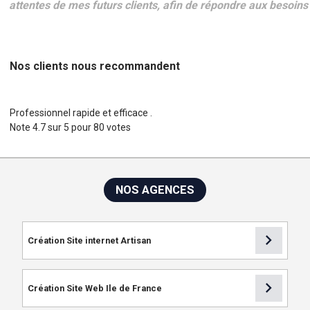
attentes de mes futurs clients, afin de répondre aux besoin
Nos clients nous recommandent
Professionnel rapide et efficace .
Note
4.7
sur
5
pour
80
votes
NOS AGENCES
chevron_right
Création Site internet Artisan
chevron_right
Création Site Web Ile de France