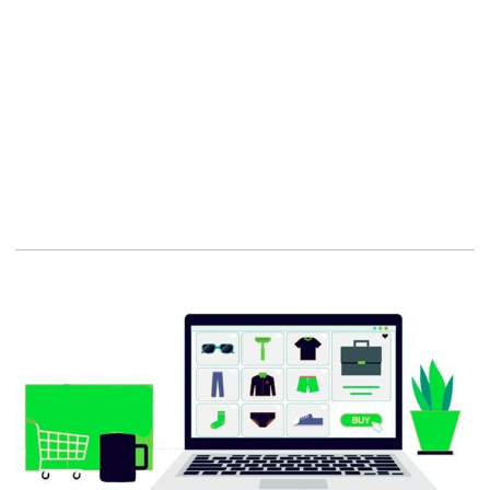
Conception de sites,
Expérience utilisateur
Joomla,
Solutions web,
Créer un site internet,
Son site internet,
Nos réalisations,
Conception de site Web,
Web-marketing