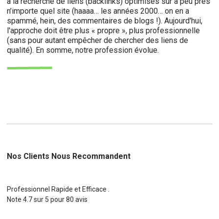
à la recherche de liens (backlinks) optimisés sur à peu près
n’importe quel site (haaaa… les années 2000… on en a
spammé, hein, des commentaires de blogs !). Aujourd'hui,
l'approche doit être plus « propre », plus professionnelle
(sans pour autant empêcher de chercher des liens de
qualité). En somme, notre profession évolue.
Nos Clients Nous Recommandent
Professionnel Rapide et Efficace .
Note
4.7
sur
5
pour
80
avis