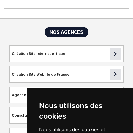
NOS AGENCES
chevron_right
Création Site internet Artisan
chevron_right
Création Site Web Ile de France
chevron_right
Agence de Référencement
Nous utilisons des
chevron_right
cookies
Consultant SEO
Nous utilisons des cookies et