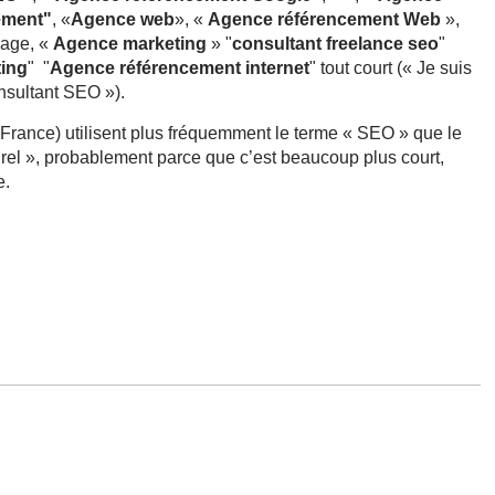
ement"
, «
Agence web
», «
Agence référencement Web
»,
gage, «
Agence marketing
» "
consultant freelance seo
"
ting
" "
Agence référencement internet
" tout court (« Je suis
onsultant SEO »).
France) utilisent plus fréquemment le terme « SEO » que le
rel », probablement parce que c’est beaucoup plus court,
e.