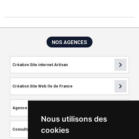
NOS AGENCES
chevron_right
Création Site internet Artisan
chevron_right
Création Site Web Ile de France
chevron_right
Agence de Référencement
Nous utilisons des
chevron_right
cookies
Consultant SEO