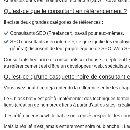
Annonces dans les moteurs de recherche (SEA = Adversisati
Qu'est-ce que le consultant en référencement ?
Il existe deux grandes catégories de références :
Consultants SEO (Freelancer), travail pour eux-mêmes.
SEO consultants « en interne », ce qui signifie les employ
général) disposent de leur propre équipe de SEO. Web SE
Consultants freelance et consultants « in house » déploient 
au référencement est d'être un développeur web, spécialiste du
Qu'est-ce qu'une casquette noire de consultant
Vous avez peut-être déjà entendu la différence entre les chap
Le « black hat » est prêt à implémenter des techniques formel
liens (création de nombreux liens à partir d'autres sites, créat
Les référenceurs « white hat » sont censés respecter les co
Mais la réalité n'est jamais entièrement noire ou blanche... Le