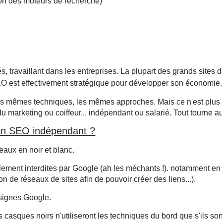
on des moteurs de recherche)
és, travaillant dans les entreprises. La plupart des grands site
O est effectivement stratégique pour développer son économie
les mêmes techniques, les mêmes approches. Mais ce n'est plus 
 marketing ou coiffeur... indépendant ou salarié. Tout tourne au
 en SEO indépendant ?
eaux en noir et blanc.
lement interdites par Google (ah les méchants !). notamment en m
ion de réseaux de sites afin de pouvoir créer des liens...).
nsignes Google.
s casques noirs n'utiliseront les techniques du bord que s'ils so