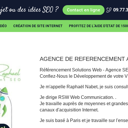
jet ou des idées SEO ?
09.77.
Contact en ligne
IDÉO
CRÉATION DE SITE INTERNET
PROFITEZ DE L'AIDE D'ETAT DE 15
AGENCE DE REFERENCEMENT 
Référencement Solutions Web - Agence SEO
Confiez-Nous le Développement de votre Vis
Je m'appelle Raphaël Nabet, je suis consul
Je dirige RSW Web Communication. .
Je travaille auprès de moyennes et grandes e
canaux d'acquisition Internet.
Je suis basé à Paris et je travaille sur l'ense