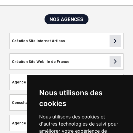
NOS AGENCES
chevron_right
Création Site internet Artisan
chevron_right
Création Site Web Ile de France
chevron_right
Agence de Référencement
Nous utilisons des
chevron_right
cookies
Consultant SEO
Nous utilisons des cookies et
chevron_right
d'autres technologies de suivi pour
Agence de Création de Site Internet
améliorer votre expérience de