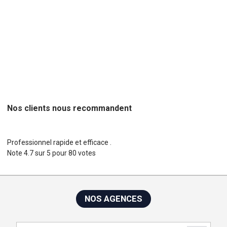
Projets web,
Concepteur de site Web,
Freelance,
Agences web, c
hef de projet, agence création de site web, agence création de
site internet, concepteur de site web
Nos clients nous recommandent
Professionnel rapide et efficace .
Note
4.7
sur
5
pour
80
votes
NOS AGENCES