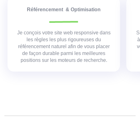
Référencement & Optimisation
Je conçois votre site web responsive dans
S
les règles les plus rigoureuses du
à
référencement naturel afin de vous placer
v
de façon durable parmi les meilleures
positions sur les moteurs de recherche.
Créer un site web,
Réalisation d un site,
Agence création site,