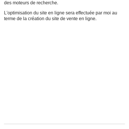
des moteurs de recherche.
L'optimisation du site en ligne sera effectuée par moi au
terme de la création du site de vente en ligne.
Cms,
Refonte,
Wordpress,
Adwords,
Création de sites internet,
Projet web,
Création de site web,
Google AdWords,
Responsive design,
Ergonomie,
Créer un site,
Nom de domaine,
Payant,
Mon site,
Drupal,
Prestashop