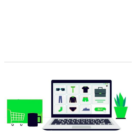
Conception de sites,
Expérience utilisateur
Joomla,
Solutions web,
Créer un site internet,
Son site internet,
Nos réalisations,
Conception de site Web,
Web-marketing