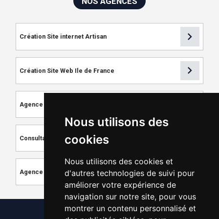
NOS AGENCES
chevron_right
Création Site internet Artisan
chevron_right
Création Site Web Ile de France
chevron_right
Agence de Référencement
Nous utilisons des
chevron_right
cookies
Consultant SEO
Nous utilisons des cookies et
chevron_right
d'autres technologies de suivi pour
Agence de Création de Site Internet
améliorer votre expérience de
navigation sur notre site, pour vous
montrer un contenu personnalisé et