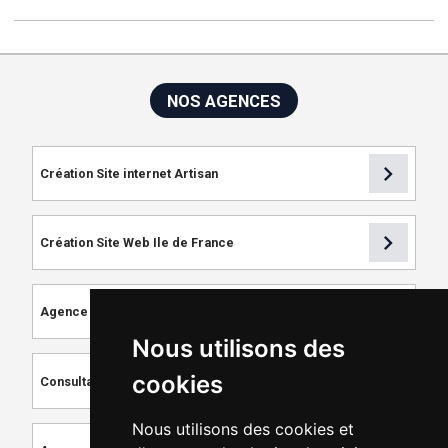
NOS AGENCES
chevron_right
Création Site internet Artisan
chevron_right
Création Site Web Ile de France
chevron_right
Agence de Référencement
Nous utilisons des
chevron_right
cookies
Consultant SEO
Nous utilisons des cookies et