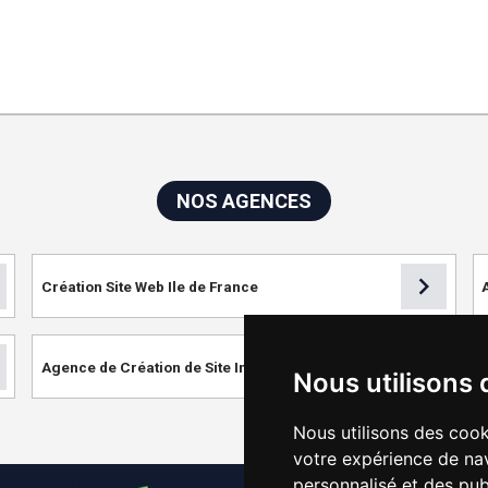
NOS AGENCES
chevron_right
Création Site Web Ile de France
chevron_right
Agence de Création de Site Internet
Nous utilisons 
Nous utilisons des cook
votre expérience de nav
personnalisé et des publ