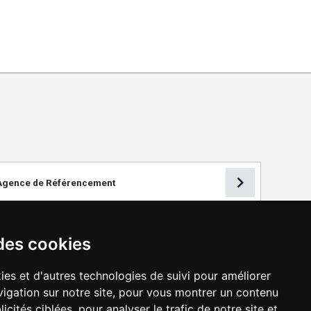
chevron_right
Agence de Référencement
des cookies
ies et d'autres technologies de suivi pour améliorer
igation sur notre site, pour vous montrer un contenu
icités ciblées, pour analyser le trafic de notre site et