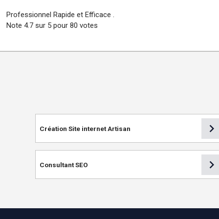
Professionnel Rapide et Efficace .
Note
4.7
sur
5
pour
80
votes
chevron_right
Création Site internet Artisan
chevron_right
Consultant SEO