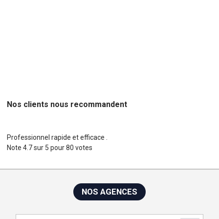
Projets web,
Concepteur de site Web,
Freelance,
Agences web, c
hef de projet, agence création de site web, agence création de
site internet, concepteur de site web
Nos clients nous recommandent
Professionnel rapide et efficace .
Note
4.7
sur
5
pour
80
votes
NOS AGENCES