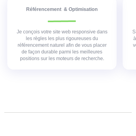
Référencement & Optimisation
Je conçois votre site web responsive dans
S
les règles les plus rigoureuses du
à
référencement naturel afin de vous placer
v
de façon durable parmi les meilleures
positions sur les moteurs de recherche.
Créer un site web,
Réalisation d un site,
Agence création site,