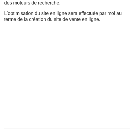
des moteurs de recherche.
L'optimisation du site en ligne sera effectuée par moi au
terme de la création du site de vente en ligne.
Cms,
Refonte,
Wordpress,
Adwords,
Création de sites internet,
Projet web,
Création de site web,
Google AdWords,
Responsive design,
Ergonomie,
Créer un site,
Nom de domaine,
Payant,
Mon site,
Drupal,
Prestashop