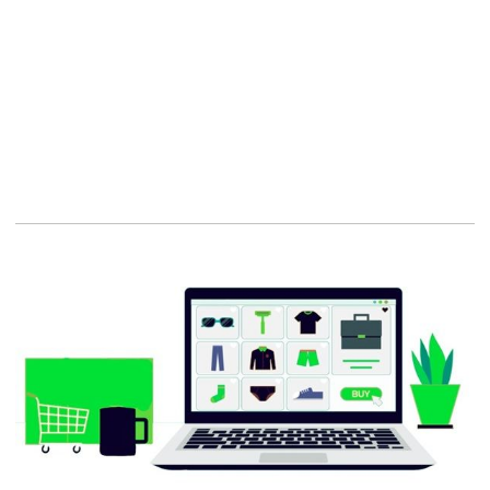
Conception de sites,
Expérience utilisateur
Joomla,
Solutions web,
Créer un site internet,
Son site internet,
Nos réalisations,
Conception de site Web,
Web-marketing