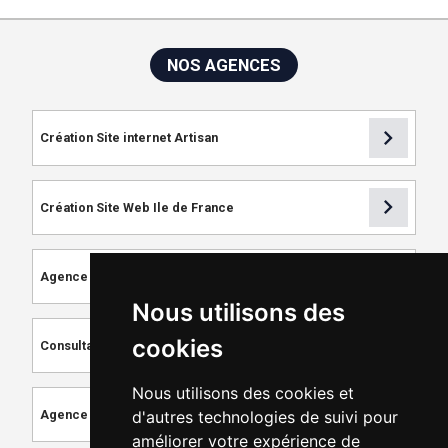
NOS AGENCES
chevron_right
Création Site internet Artisan
chevron_right
Création Site Web Ile de France
chevron_right
Agence de Référencement
Nous utilisons des
chevron_right
cookies
Consultant SEO
Nous utilisons des cookies et
chevron_right
d'autres technologies de suivi pour
Agence de Création de Site Internet
améliorer votre expérience de