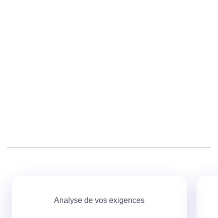
Cms,
Refonte,
Wordpress,
Adwords,
Création de sites internet,
Projet web,
Création de site web,
Google AdWords,
Responsive design,
Ergonomie,
Créer un site,
Nom de domaine,
Payant,
Mon site,
Drupal,
Prestashop
Analyse de vos exigences