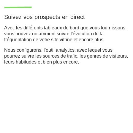
Suivez vos prospects en direct
Avec les différents tableaux de bord que vous fournissons,
vous pouvez notamment suivre l'évolution de la
fréquentation de votre site vitrine et encore plus.
Nous configurons, l'outil analytics, avec lequel vous
pourrez suivre les sources de trafic, les genres de visiteurs,
leurs habitudes et bien plus encore.
Développement web,
Refonte du site,
Agence de création ,
Conception de sites,
Expérience utilisateur
Joomla,
Solutions web,
Créer un site internet,
Son site internet,
Nos réalisations,
Conception de site Web,
Web-marketing