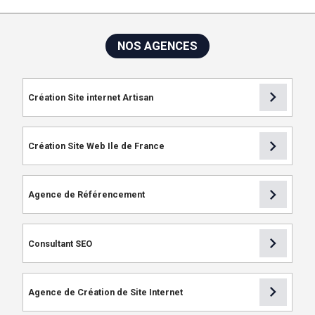
NOS AGENCES
chevron_right
Création Site internet Artisan
chevron_right
Création Site Web Ile de France
chevron_right
Agence de Référencement
chevron_right
Consultant SEO
chevron_right
Agence de Création de Site Internet