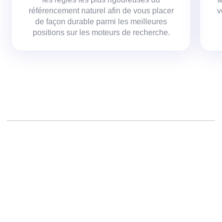
référencement naturel afin de vous placer
v
de façon durable parmi les meilleures
positions sur les moteurs de recherche.
Créer un site web,
Réalisation d un site,
Agence création site,
Projets web,
Concepteur de site Web,
Freelance,
Agences web, c
hef de projet, agence création de site web, agence création de
site internet, concepteur de site web