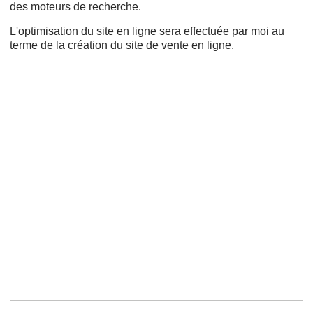
des moteurs de recherche.
L'optimisation du site en ligne sera effectuée par moi au
terme de la création du site de vente en ligne.
Cms,
Refonte,
Wordpress,
Adwords,
Création de sites internet,
Projet web,
Création de site web,
Google AdWords,
Responsive design,
Ergonomie,
Créer un site,
Nom de domaine,
Payant,
Mon site,
Drupal,
Prestashop