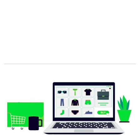
Conception de sites,
Expérience utilisateur
Joomla,
Solutions web,
Créer un site internet,
Son site internet,
Nos réalisations,
Conception de site Web,
Web-marketing