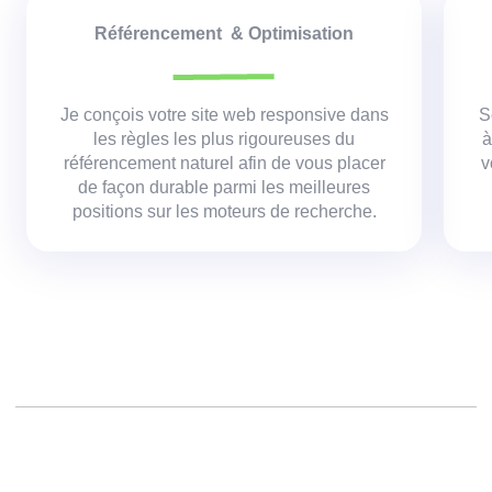
Référencement & Optimisation
Je conçois votre site web responsive dans
S
les règles les plus rigoureuses du
à
référencement naturel afin de vous placer
v
de façon durable parmi les meilleures
positions sur les moteurs de recherche.
Créer un site web,
Réalisation d un site,
Agence création site,