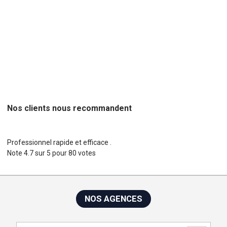
Projets web,
Concepteur de site Web,
Freelance,
Agences web, c
hef de projet, agence création de site web, agence création de
site internet, concepteur de site web
Nos clients nous recommandent
Professionnel rapide et efficace .
Note
4.7
sur
5
pour
80
votes
NOS AGENCES