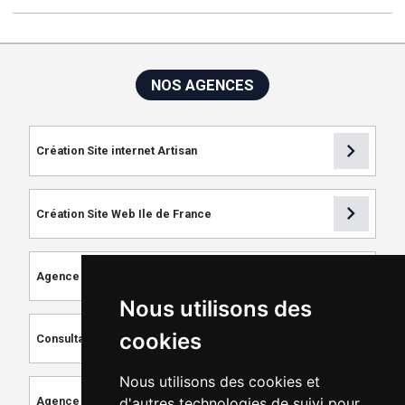
NOS AGENCES
chevron_right
Création Site internet Artisan
chevron_right
Création Site Web Ile de France
chevron_right
Agence de Référencement
Nous utilisons des
chevron_right
cookies
Consultant SEO
Nous utilisons des cookies et
chevron_right
d'autres technologies de suivi pour
Agence de Création de Site Internet