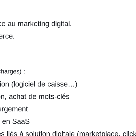
e au marketing digital,
erce.
harges) :
ion (logiciel de caisse…)
tion, achat de mots-clés
ergement
te en SaaS
és à solution digitale (marketplace, click