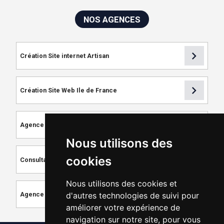
NOS AGENCES
chevron_right
Création Site internet Artisan
chevron_right
Création Site Web Ile de France
chevron_right
Agence de Référencement
Nous utilisons des
chevron_right
cookies
Consultant SEO
Nous utilisons des cookies et
chevron_right
Agence de Création de Site Internet
d'autres technologies de suivi pour
améliorer votre expérience de
navigation sur notre site, pour vous