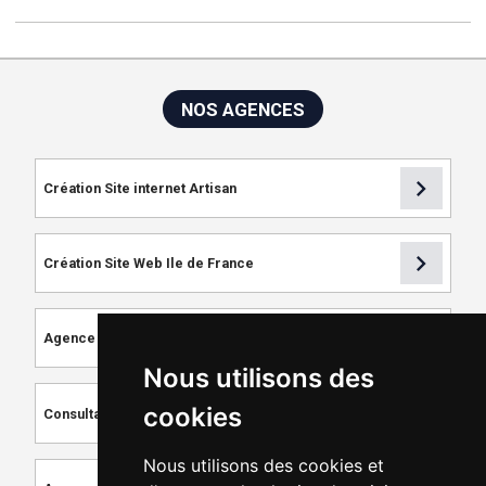
NOS AGENCES
chevron_right
Création Site internet Artisan
chevron_right
Création Site Web Ile de France
chevron_right
Agence de Référencement
Nous utilisons des
chevron_right
cookies
Consultant SEO
Nous utilisons des cookies et