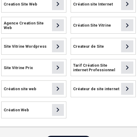
chevron_right
chevron_right
Creation Site Web
Création site Internet
Agence Creation Site
chevron_right
chevron_right
Création Site Vitrine
Web
chevron_right
chevron_right
Site Vitrine Wordpress
Createur de Site
Tarif Création Site
chevron_right
chevron_right
Site Vitrine Prix
internet Professionnel
chevron_right
chevron_right
Création site web
Créateur de site internet
chevron_right
Création Web