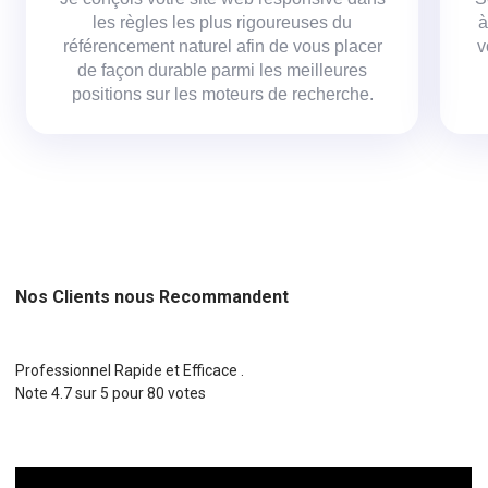
les règles les plus rigoureuses du
à
référencement naturel afin de vous placer
v
de façon durable parmi les meilleures
positions sur les moteurs de recherche.
Nos Clients nous Recommandent
Professionnel Rapide et Efficace .
Note
4.7
sur
5
pour
80
votes