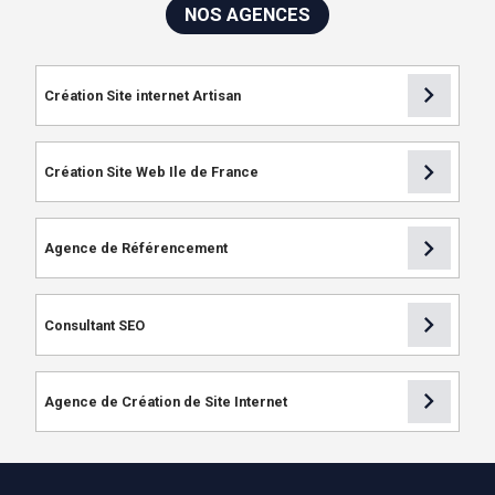
NOS AGENCES
chevron_right
Création Site internet Artisan
chevron_right
Création Site Web Ile de France
chevron_right
Agence de Référencement
chevron_right
Consultant SEO
chevron_right
Agence de Création de Site Internet