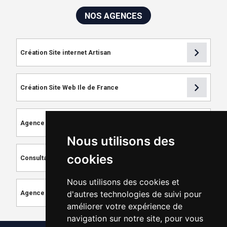
NOS AGENCES
chevron_right
Création Site internet Artisan
chevron_right
Création Site Web Ile de France
chevron_right
Agence de Référencement
Nous utilisons des
chevron_right
cookies
Consultant SEO
Nous utilisons des cookies et
chevron_right
Agence de Création de Site Internet
d'autres technologies de suivi pour
améliorer votre expérience de
navigation sur notre site, pour vous