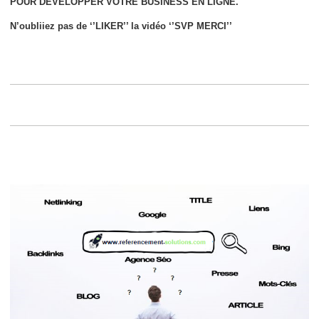
POUR DÉVELOPPER VOTRE BUSINESS EN LIGNE.
N’oubliiez pas de ‘’LIKER’’ la vidéo ‘’SVP MERCI’’