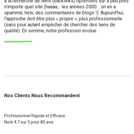
à la recherche de liens (backlinks) optimisés sur à peu près
n’importe quel site (haaaa… les années 2000… on en a
spammé, hein, des commentaires de blogs !). Aujourd'hui,
l'approche doit être plus « propre », plus professionnelle
(sans pour autant empêcher de chercher des liens de
qualité). En somme, notre profession évolue.
Nos Clients Nous Recommandent
Professionnel Rapide et Efficace .
Note
4.7
sur
5
pour
80
avis