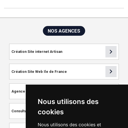
NOS AGENCES
chevron_right
Création Site internet Artisan
chevron_right
Création Site Web Ile de France
chevron_right
Agence de Référencement
Nous utilisons des
chevron_right
cookies
Consultant SEO
Nous utilisons des cookies et