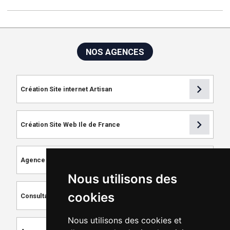
NOS AGENCES
chevron_right
Création Site internet Artisan
chevron_right
Création Site Web Ile de France
chevron_right
Agence de Référencement
Nous utilisons des
chevron_right
cookies
Consultant SEO
Nous utilisons des cookies et