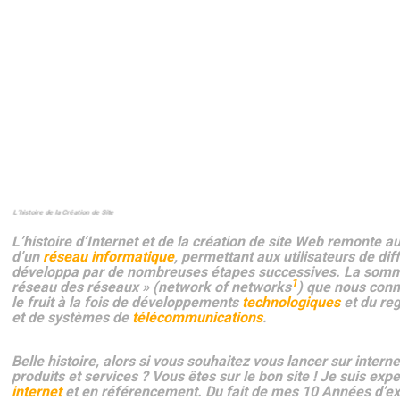
Créer un site web,
Réalisation d un site,
Agence création site,
Projets web,
Concepteur de site Web,
Freelance,
Agences web, c
hef de projet, agence création de site web, agence création de
site internet, concepteur de site web
L’histoire de la Création de Site
L’
histoire d’Internet
et de la création de site Web remonte 
d’un
réseau informatique
,
permettant aux utilisateurs de di
développa par de nombreuses étapes successives. La somm
1
réseau des réseaux » (
network of networks
) que nous conn
le fruit à la fois de développements
technologiques
et du re
et de systèmes de
télécommunications
.
Belle histoire, alors si vous souhaitez vous lancer sur inter
produits et services ? Vous êtes sur le bon site !
Je suis expe
internet
et en référencement. Du fait de mes 10 Années d’ex