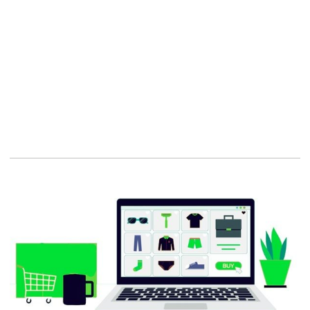
Conception de sites,
Expérience utilisateur
Joomla,
Solutions web,
Créer un site internet,
Son site internet,
Nos réalisations,
Conception de site Web,
Web-marketing