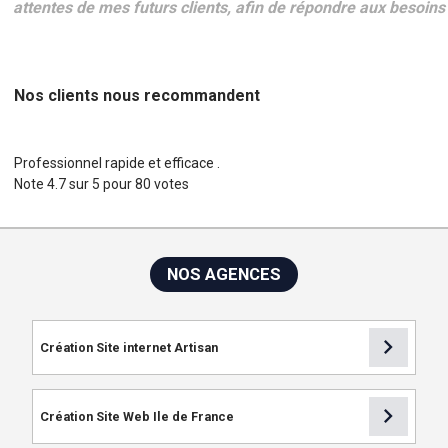
attentes de mes futurs clients, afin de répondre aux besoin
Nos clients nous recommandent
Professionnel rapide et efficace .
Note
4.7
sur
5
pour
80
votes
NOS AGENCES
chevron_right
Création Site internet Artisan
chevron_right
Création Site Web Ile de France