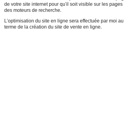
de votre site internet pour qu'il soit visible sur les pages
des moteurs de recherche.
L'optimisation du site en ligne sera effectuée par moi au
terme de la création du site de vente en ligne.
Cms,
Refonte,
Wordpress,
Adwords,
Création de sites internet,
Projet web,
Création de site web,
Google AdWords,
Responsive design,
Ergonomie,
Créer un site,
Nom de domaine,
Payant,
Mon site,
Drupal,
Prestashop