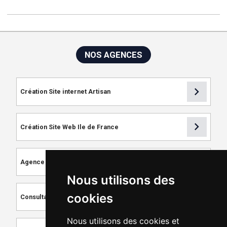
NOS AGENCES
chevron_right
Création Site internet Artisan
chevron_right
Création Site Web Ile de France
chevron_right
Agence de Référencement
Nous utilisons des
chevron_right
cookies
Consultant SEO
Nous utilisons des cookies et