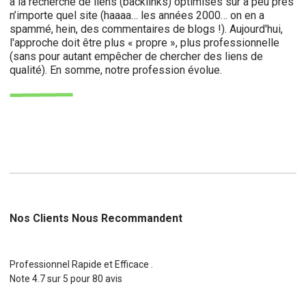
à la recherche de liens (backlinks) optimisés sur à peu près
n’importe quel site (haaaa… les années 2000… on en a
spammé, hein, des commentaires de blogs !). Aujourd'hui,
l'approche doit être plus « propre », plus professionnelle
(sans pour autant empêcher de chercher des liens de
qualité). En somme, notre profession évolue.
Nos Clients Nous Recommandent
Professionnel Rapide et Efficace .
Note
4.7
sur
5
pour
80
avis