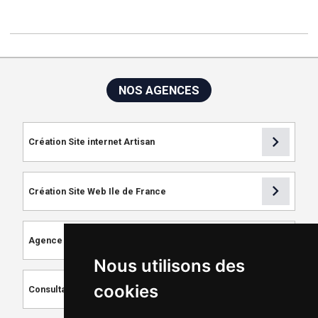
NOS AGENCES
chevron_right
Création Site internet Artisan
chevron_right
Création Site Web Ile de France
chevron_right
Agence de Référencement
Nous utilisons des
chevron_right
cookies
Consultant SEO