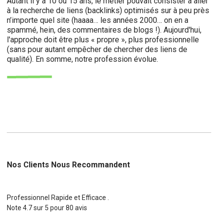
Autant il y a 10 ou 15 ans, le métier pouvait consister à aller
à la recherche de liens (backlinks) optimisés sur à peu près
n’importe quel site (haaaa… les années 2000… on en a
spammé, hein, des commentaires de blogs !). Aujourd'hui,
l'approche doit être plus « propre », plus professionnelle
(sans pour autant empêcher de chercher des liens de
qualité). En somme, notre profession évolue.
Nos Clients Nous Recommandent
Professionnel Rapide et Efficace .
Note
4.7
sur
5
pour
80
avis